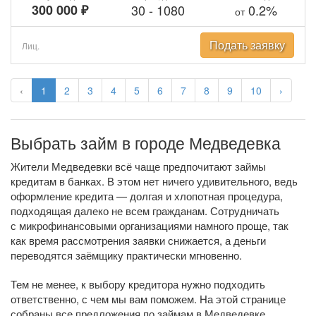
300 000 ₽
30
-
1080
0.2%
от
Подать заявку
Лиц.
‹
1
2
3
4
5
6
7
8
9
10
›
Выбрать займ в городе Медведевка
Жители Медведевки всё чаще предпочитают займы
кредитам в банках. В этом нет ничего удивительного, ведь
оформление кредита — долгая и хлопотная процедура,
подходящая далеко не всем гражданам. Сотрудничать
с микрофинансовыми организациями намного проще, так
как время рассмотрения заявки снижается, а деньги
переводятся заёмщику практически мгновенно.
Тем не менее, к выбору кредитора нужно подходить
ответственно, с чем мы вам поможем. На этой странице
собраны все предложения по займам в Медведевке