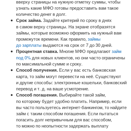
вверху страницы на нужную отметку суммы, чтобы
узнать какие МФО готовы предоставить вам такое
количество денег в долг.
Срок займа.
Задайте критерий по сроку в днях
в самом верху страницы. На экране отобразятся
займы, которые возможно оформить на нужный вам
промежуток времени. Как правило,
займы
до зарплаты
выдаются на срок от 7 до 30 дней.
Процентная ставка.
Многие МФО предлагают
займ
под 0%
для новых клиентов, но они часто ограничены
по максимальной сумме и сроку.
Способ получения.
Если у вас есть банковская
карта, то займ могут перевести на неё. Существуют
и другие способы: электронные кошельки, банковский
перевод
и т. д.
на ваше усмотрение.
Способ погашения.
Выбирайте такой займ,
по которому будет удобно платить. Например, если
вы часто пользуетесь
интернет-банкингом
, то найдите
займ с таким способом погашения. Если пытаться
погасить долг непривычным для вас способом,
то можно по неопытности задержать выплату