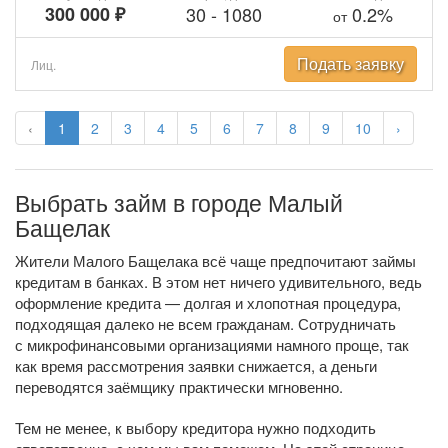
300 000 ₽
30
-
1080
0.2%
от
Подать заявку
Лиц.
‹
1
2
3
4
5
6
7
8
9
10
›
Выбрать займ в городе Малый
Бащелак
Жители Малого Бащелака всё чаще предпочитают займы
кредитам в банках. В этом нет ничего удивительного, ведь
оформление кредита — долгая и хлопотная процедура,
подходящая далеко не всем гражданам. Сотрудничать
с микрофинансовыми организациями намного проще, так
как время рассмотрения заявки снижается, а деньги
переводятся заёмщику практически мгновенно.
Тем не менее, к выбору кредитора нужно подходить