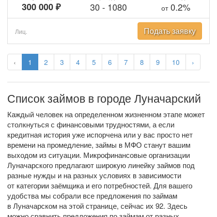
300 000 ₽
30
-
1080
0.2%
от
Подать заявку
Лиц.
‹
1
2
3
4
5
6
7
8
9
10
›
Список займов в городе Луначарский
Каждый человек на определенном жизненном этапе может
столкнуться с финансовыми трудностями, а если
кредитная история уже испорчена или у вас просто нет
времени на промедление, займы в МФО станут вашим
выходом из ситуации. Микрофинансовые организации
Луначарского предлагают широкую линейку займов под
разные нужды и на разных условиях в зависимости
от категории заёмщика и его потребностей. Для вашего
удобства мы собрали все предложения по займам
в Луначарском на этой странице, сейчас их 92. Здесь
можно сравнить предложения по займам от разных