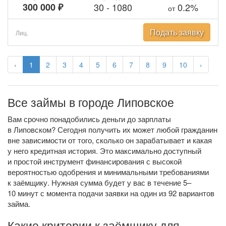
300 000 ₽
30
-
1080
0.2%
от
Подать заявку
Лиц.
‹
1
2
3
4
5
6
7
8
9
10
›
Все займы в городе Липовское
Вам срочно понадобились деньги до зарплаты
в Липовском? Сегодня получить их может любой гражданин
вне зависимости от того, сколько он зарабатывает и какая
у него кредитная история. Это максимально доступный
и простой инструмент финансирования с высокой
вероятностью одобрения и минимальными требованиями
к заёмщику. Нужная сумма будет у вас в течение 5–
10 минут с момента подачи заявки на один из 92 вариантов
займа.
Какие критерии к заёмщику для