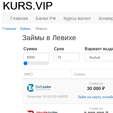
Главная
Банки РФ
Курсы валют
Конве
Главная
Займы
Левиха
Займы в Левихе
Сумма
Срок
Вариант выд
МФО
Сумма
Сумма до
30 000 ₽
Лицензия 19-035-50-009325
Займ на карту онлай
Сумма до