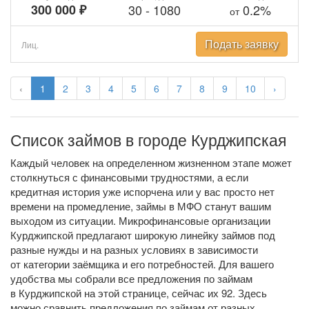
300 000 ₽
30
-
1080
0.2%
от
Подать заявку
Лиц.
‹
1
2
3
4
5
6
7
8
9
10
›
Список займов в городе Курджипская
Каждый человек на определенном жизненном этапе может
столкнуться с финансовыми трудностями, а если
кредитная история уже испорчена или у вас просто нет
времени на промедление, займы в МФО станут вашим
выходом из ситуации. Микрофинансовые организации
Курджипской предлагают широкую линейку займов под
разные нужды и на разных условиях в зависимости
от категории заёмщика и его потребностей. Для вашего
удобства мы собрали все предложения по займам
в Курджипской на этой странице, сейчас их 92. Здесь
можно сравнить предложения по займам от разных