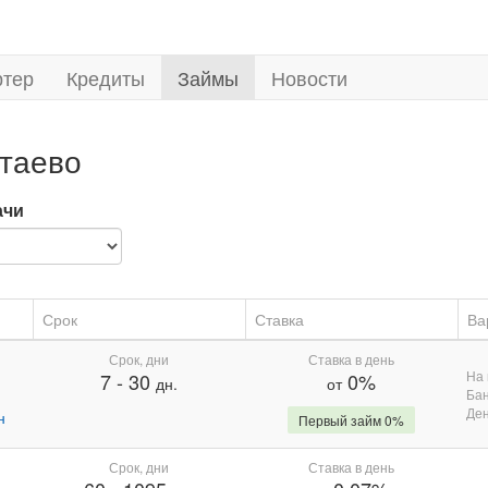
ртер
Кредиты
Займы
Новости
таево
ачи
Срок
Ставка
Ва
Срок, дни
Ставка в день
На 
7
-
30
0%
дн.
от
Бан
Де
н
Первый займ 0%
Срок, дни
Ставка в день