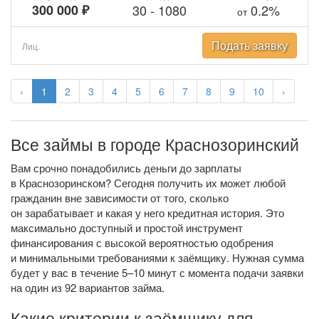
300 000 ₽
30
-
1080
0.2%
от
Подать заявку
Лиц.
‹
1
2
3
4
5
6
7
8
9
10
›
Все займы в городе Краснозоринский
Вам срочно понадобились деньги до зарплаты
в Краснозоринском? Сегодня получить их может любой
гражданин вне зависимости от того, сколько
он зарабатывает и какая у него кредитная история. Это
максимально доступный и простой инструмент
финансирования с высокой вероятностью одобрения
и минимальными требованиями к заёмщику. Нужная сумма
будет у вас в течение 5–10 минут с момента подачи заявки
на один из 92 вариантов займа.
Какие критерии к заёмщику для