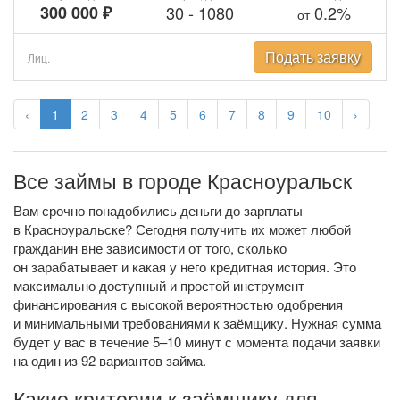
300 000 ₽
30
-
1080
0.2%
от
Подать заявку
Лиц.
‹
1
2
3
4
5
6
7
8
9
10
›
Все займы в городе Красноуральск
Вам срочно понадобились деньги до зарплаты
в Красноуральске? Сегодня получить их может любой
гражданин вне зависимости от того, сколько
он зарабатывает и какая у него кредитная история. Это
максимально доступный и простой инструмент
финансирования с высокой вероятностью одобрения
и минимальными требованиями к заёмщику. Нужная сумма
будет у вас в течение 5–10 минут с момента подачи заявки
на один из 92 вариантов займа.
Какие критерии к заёмщику для