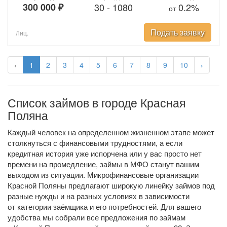
300 000 ₽
30
-
1080
0.2%
от
Подать заявку
Лиц.
‹
1
2
3
4
5
6
7
8
9
10
›
Список займов в городе Красная
Поляна
Каждый человек на определенном жизненном этапе может
столкнуться с финансовыми трудностями, а если
кредитная история уже испорчена или у вас просто нет
времени на промедление, займы в МФО станут вашим
выходом из ситуации. Микрофинансовые организации
Красной Поляны предлагают широкую линейку займов под
разные нужды и на разных условиях в зависимости
от категории заёмщика и его потребностей. Для вашего
удобства мы собрали все предложения по займам