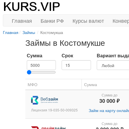
Главная
Банки РФ
Курсы валют
Конве
Главная
Займы
Костомукша
Займы в Костомукше
Сумма
Срок
Вариант выд
МФО
Сумма
Сумма до
30 000 ₽
Лицензия 19-035-50-009325
Займ на карту онлай
Сумма до