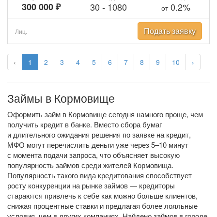
300 000 ₽
30
-
1080
0.2%
от
Подать заявку
Лиц.
‹
1
2
3
4
5
6
7
8
9
10
›
Займы в Кормовище
Оформить займ в Кормовище сегодня намного проще, чем
получить кредит в банке. Вместо сбора бумаг
и длительного ожидания решения по заявке на кредит,
МФО могут перечислить деньги уже через 5–10 минут
с момента подачи запроса, что объясняет высокую
популярность займов среди жителей Кормовища.
Популярность такого вида кредитования способствует
росту конкуренции на рынке займов — кредиторы
стараются привлечь к себе как можно больше клиентов,
снижая процентные ставки и предлагая более лояльные
условия, чем в других компаниях. Найдено займов в городе