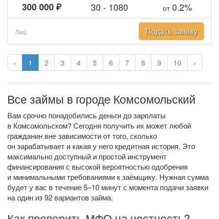
300 000 ₽
30
-
1080
0.2%
от
Подать заявку
Лиц.
‹
1
2
3
4
5
6
7
8
9
10
›
Все займы в городе Комсомольский
Вам срочно понадобились деньги до зарплаты
в Комсомольском? Сегодня получить их может любой
гражданин вне зависимости от того, сколько
он зарабатывает и какая у него кредитная история. Это
максимально доступный и простой инструмент
финансирования с высокой вероятностью одобрения
и минимальными требованиями к заёмщику. Нужная сумма
будет у вас в течение 5–10 минут с момента подачи заявки
на один из 92 вариантов займа.
Как проверить МФО на честность?