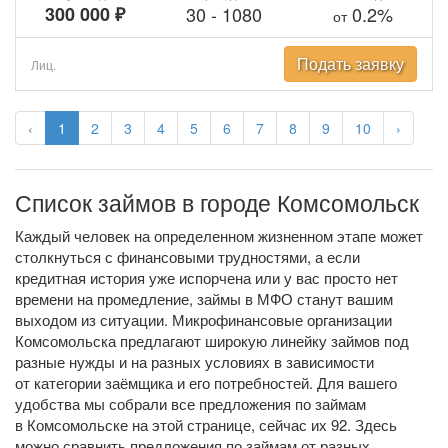
300 000 ₽
30
-
1080
0.2%
от
Подать заявку
Лиц.
‹
1
2
3
4
5
6
7
8
9
10
›
Список займов в городе Комсомольск
Каждый человек на определенном жизненном этапе может
столкнуться с финансовыми трудностями, а если
кредитная история уже испорчена или у вас просто нет
времени на промедление, займы в МФО станут вашим
выходом из ситуации. Микрофинансовые организации
Комсомольска предлагают широкую линейку займов под
разные нужды и на разных условиях в зависимости
от категории заёмщика и его потребностей. Для вашего
удобства мы собрали все предложения по займам
в Комсомольске на этой странице, сейчас их 92. Здесь
можно сравнить предложения по займам от разных