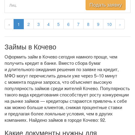
Подать заявку
Лиц.
‹
1
2
3
4
5
6
7
8
9
10
›
Займы в Кочево
Оформить займ в Кочево сегодня намного проще, чем
получить кредит в банке. Вместо сбора бумаг
и длительного ожидания решения по заявке на кредит,
МФО могут перечислить деньги уже через 5–10 минут
с момента подачи запроса, что объясняет высокую
популярность займов среди жителей Кочево. Популярность
такого вида кредитования способствует росту конкуренции
на рынке займов — кредиторы стараются привлечь к себе
как можно больше клиентов, снижая процентные ставки
и предлагая более лояльные условия, чем в других
компаниях. Найдено займов в городе Кочево: 92.
Какие документы нужны для