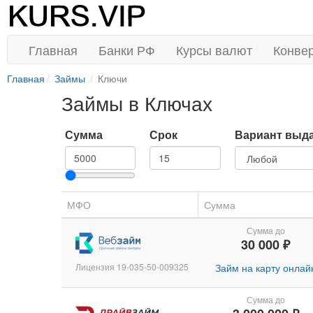
Главная
Банки РФ
Курсы валют
Конве
Главная
Займы
Ключи
Займы в Ключах
Сумма
Срок
Вариант выд
МФО
Сумма
Сумма до
30 000 ₽
Лицензия 19-035-50-009325
Займ на карту онлай
Сумма до