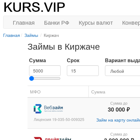
Главная
Банки РФ
Курсы валют
Конве
Главная
Займы
Киржач
Займы в Киржаче
Сумма
Срок
Вариант выд
МФО
Сумма
Сумма до
30 000 ₽
Лицензия 19-035-50-009325
Займ на карту онлай
Сумма до