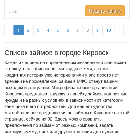
Подать заявку
Лиц.
‹
1
2
3
4
5
6
7
8
9
10
›
Список займов в городе Кировск
Каждый человек на определенном жизненном этапе может
столкнуться с финансовыми трудностями, а если
кредитная история уже испорчена или у вас просто нет
времени на промедление, займы в МФО станут вашим
выходом из ситуации. Микрофинансовые организации
Кировска предлагают широкую линейку займов под разные
нужды и на разных условиях в зависимости от категории
заёмщика и его потребностей. Для вашего удобства
мы собрали все предложения по займам в Кировске на этой
странице, сейчас их 92. Здесь можно сравнить
предложения по займам от разных компаний, задать
искомую сумму, срок или другие критерии для сужения