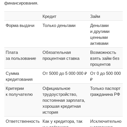
финансирования.
Кредит
Займ
Форма выдачи
Только деньгами
Деньгами
и другими
ценными
активами
Плата
Обязательная
Возможность
за пользование
процентная ставка
взять займ без
процентов
Сумма
От 5000 до 5 000 000 ₽
От 0 до 500 000
кредитования
₽
Критерии
Официальное
Только паспорт
к получателю
трудоустройство,
гражданина РФ
постоянная зарплата,
хорошая кредитная
история
Ответственность
Как у кредитора, так
Исключительно
и у заёмщика
у заемщика