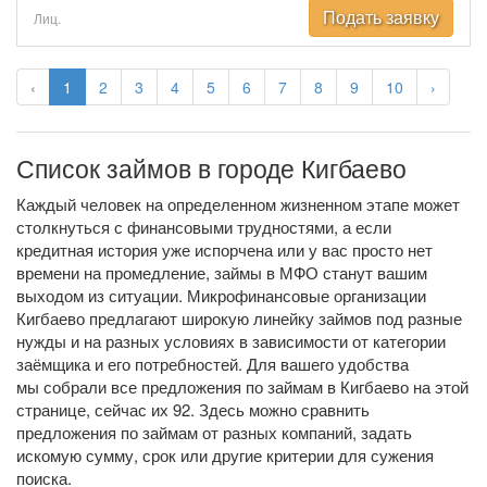
Подать заявку
Лиц.
‹
1
2
3
4
5
6
7
8
9
10
›
Список займов в городе Кигбаево
Каждый человек на определенном жизненном этапе может
столкнуться с финансовыми трудностями, а если
кредитная история уже испорчена или у вас просто нет
времени на промедление, займы в МФО станут вашим
выходом из ситуации. Микрофинансовые организации
Кигбаево предлагают широкую линейку займов под разные
нужды и на разных условиях в зависимости от категории
заёмщика и его потребностей. Для вашего удобства
мы собрали все предложения по займам в Кигбаево на этой
странице, сейчас их 92. Здесь можно сравнить
предложения по займам от разных компаний, задать
искомую сумму, срок или другие критерии для сужения
поиска.