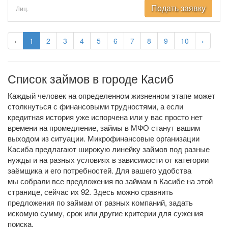
Подать заявку
Лиц.
‹
1
2
3
4
5
6
7
8
9
10
›
Список займов в городе Касиб
Каждый человек на определенном жизненном этапе может
столкнуться с финансовыми трудностями, а если
кредитная история уже испорчена или у вас просто нет
времени на промедление, займы в МФО станут вашим
выходом из ситуации. Микрофинансовые организации
Касиба предлагают широкую линейку займов под разные
нужды и на разных условиях в зависимости от категории
заёмщика и его потребностей. Для вашего удобства
мы собрали все предложения по займам в Касибе на этой
странице, сейчас их 92. Здесь можно сравнить
предложения по займам от разных компаний, задать
искомую сумму, срок или другие критерии для сужения
поиска.