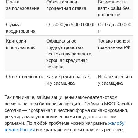
Плата
Обязательная
Возможность
за пользование
процентная ставка
взять займ без
процентов
Сумма
От 5000 до 5 000 000 ₽
От 0 до 500 000
кредитования
₽
Критерии
Официальное
Только паспорт
к получателю
трудоустройство,
гражданина РФ
постоянная зарплата,
хорошая кредитная
история
Ответственность
Как у кредитора, так
Исключительно
и у заёмщика
у заемщика
Так или иначе, займы защищены законодательством
не меньше, чем банковские кредиты. Займы в МФО Касиба
сегодня — прозрачная и честная форма финансирования,
регулируемая уполномоченными государственными
органами. По любой проблеме можно направить
жалобу
в Банк России
и в кратчайшие сроки получить решение.