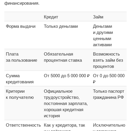
финансирования.
Кредит
Займ
Форма выдачи
Только деньгами
Деньгами
и другими
ценными
активами
Плата
Обязательная
Возможность
за пользование
процентная ставка
взять займ без
процентов
Сумма
От 5000 до 5 000 000 ₽
От 0 до 500 000
кредитования
₽
Критерии
Официальное
Только паспорт
к получателю
трудоустройство,
гражданина РФ
постоянная зарплата,
хорошая кредитная
история
Ответственность
Как у кредитора, так
Исключительно
и у заёмщика
у заемщика