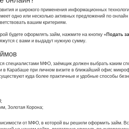
развития и широкого применения информационных технологи
меет одно или несколько активных предложений по онлайн
тветствовать вашим критериям.
орой будете оформлять займ, нажмите на кнопку
«Подать з
вяжутся с вами и выдадут нужную сумму.
аймов
тся специалистами МФО, заёмщик должен выбрать каким спо
и в Карабаше при личном визите в ближайший офис микроф
 существуют куда более практичные и удобные способы бе
;
им, Золотая Корона;
зависимости от МФО, в которой вы решили оформить займ. 
ожений на нашем сайте, достаточно кликнуть по интересу