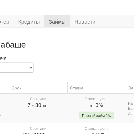
ртер
Кредиты
Займы
Новости
рабаше
ачи
Срок
Ставка
Ва
Срок, дни
Ставка в день
На 
7
-
30
0%
дн.
от
Бан
Де
н
Первый займ 0%
Срок, дни
Ставка в день