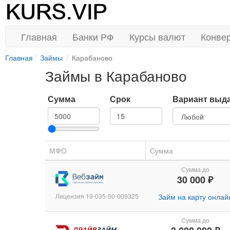
Главная
Банки РФ
Курсы валют
Конве
Главная
Займы
Карабаново
Займы в Карабаново
Сумма
Срок
Вариант выд
МФО
Сумма
Сумма до
30 000 ₽
Лицензия 19-035-50-009325
Займ на карту онлай
Сумма до