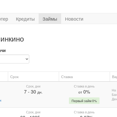
ртер
Кредиты
Займы
Новости
линкино
ачи
Срок
Ставка
Ва
Срок, дни
Ставка в день
На 
7
-
30
0%
дн.
от
Бан
Де
н
Первый займ 0%
Срок, дни
Ставка в день