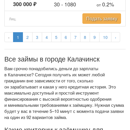
300 000 ₽
30
-
1080
0.2%
от
Подать заявку
Лиц.
‹
1
2
3
4
5
6
7
8
9
10
›
Все займы в городе Калачинск
Вам срочно понадобились деньги до зарплаты
в Калачинске? Сегодня получить их может любой
гражданин вне зависимости от того, сколько
он зарабатывает и какая у него кредитная история. Это
максимально доступный и простой инструмент
финансирования с высокой вероятностью одобрения
и минимальными требованиями к заёмщику. Нужная сумма
будет у вас в течение 5–10 минут с момента подачи заявки
на один из 92 вариантов займа.
Какие критерии к заёмщику для