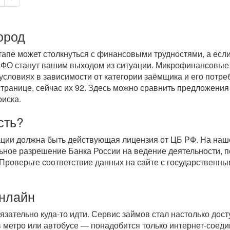
ород
пе может столкнуться с финансовыми трудностями, а если 
 МФО станут вашим выходом из ситуации. Микрофинансовые
условиях в зависимости от категории заёмщика и его потре
транице, сейчас их 92. Здесь можно сравнить предложения
оиска.
сть?
ации должна быть действующая лицензия от ЦБ РФ. На на
ное разрешение Банка России на ведение деятельности, п
 Проверьте соответствие данных на сайте с государственн
онлайн
бязательно
куда-то
идти. Сервис займов стал настолько досту
 в метро или автобусе — понадобится только
интернет-соед