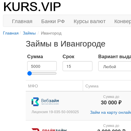
Главная
Банки РФ
Курсы валют
Конве
Главная
Займы
Ивангород
Займы в Ивангороде
Сумма
Срок
Вариант выд
МФО
Сумма
Сумма до
30 000 ₽
Лицензия 19-035-50-009325
Займ на карту онлай
Сумма до