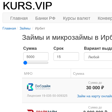
Главная
Банки РФ
Курсы валют
Конве
Главная
Займы
Ирбит
Займы и микрозаймы в Ир
Сумма
Срок
Вариант выд
МФО
Сумма
Сумма до
30 000 ₽
Лицензия 19-035-50-009325
Займ на карту онлай
Сумма до