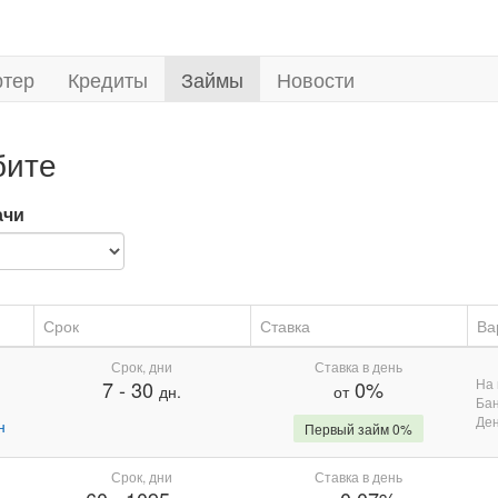
ртер
Кредиты
Займы
Новости
бите
ачи
Срок
Ставка
Ва
Срок, дни
Ставка в день
На 
7
-
30
0%
дн.
от
Бан
Де
н
Первый займ 0%
Срок, дни
Ставка в день