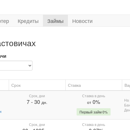
ртер
Кредиты
Займы
Новости
астовичах
ачи
Срок
Ставка
Ва
Срок, дни
Ставка в день
На 
7
-
30
0%
дн.
от
Бан
Де
н
Первый займ 0%
Срок, дни
Ставка в день