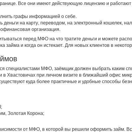
транице. Все они имеют действующую лицензию и работают 
олнить графы информацией о себе.
ь деньги на карту, переводом, на электронный кошелек, н
рофинансовая организация.
читываться перед МФО на что тратите деньги и можете рас
ока займа и когда он истекает. Для новых клиентов в некот
аймов
тся специалистами МФО, заёмщик должен выбрать каким спо
 в Хвастовичах при личном визите в ближайший офис мик
 существуют куда более практичные и удобные способы бе
;
им, Золотая Корона;
зависимости от МФО, в которой вы решили оформить займ. 