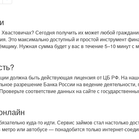
и
 Хвастовичах? Сегодня получить их может любой гражданин 
ория. Это максимально доступный и простой инструмент фи
щику. Нужная сумма будет у вас в течение 5–10 минут с м
сть?
ации должна быть действующая лицензия от ЦБ РФ. На на
ьное разрешение Банка России на ведение деятельности, 
 Проверьте соответствие данных на сайте с государственн
 онлайн
обязательно
куда-то
идти. Сервис займов стал настолько дост
 в метро или автобусе — понадобится только
интернет-соед