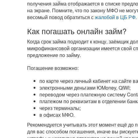
получения займа отображается в списке предл
на экране. Помните, что по закону МФО не могу
весомый повод обратиться с
жалобой в ЦБ РФ
.
Как погашать онлайн займ?
Когда срок займа подходит к концу, заёмщик д
микрофинансовой организации имеется свой сп
предложение по займу.
Погашение возможно:
по карте через личный кабинет на сайте 
электронными деньгами ЮMoney, QIWI;
переводом через платежную систему Cont
платежом по реквизитам в отделении банк
через терминалы;
в офисах МФО.
Рекомендуется учитывать этот момент ещё до п
для вас способом погашения, иначе вы рискуете