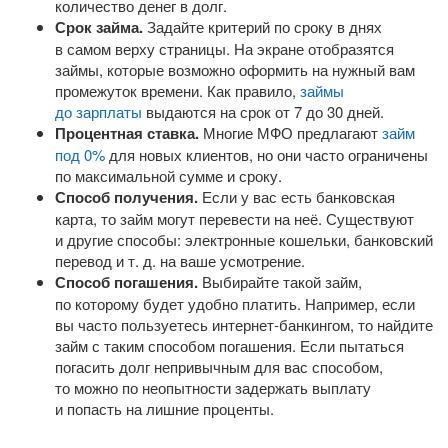
количество денег в долг.
Срок займа.
Задайте критерий по сроку в днях
в самом верху страницы. На экране отобразятся
займы, которые возможно оформить на нужный вам
промежуток времени. Как правило,
займы
до зарплаты
выдаются на срок от 7 до 30 дней.
Процентная ставка.
Многие МФО предлагают
займ
под 0%
для новых клиентов, но они часто ограничены
по максимальной сумме и сроку.
Способ получения.
Если у вас есть банковская
карта, то займ могут перевести на неё. Существуют
и другие способы: электронные кошельки, банковский
перевод
и т. д.
на ваше усмотрение.
Способ погашения.
Выбирайте такой займ,
по которому будет удобно платить. Например, если
вы часто пользуетесь
интернет-банкингом
, то найдите
займ с таким способом погашения. Если пытаться
погасить долг непривычным для вас способом,
то можно по неопытности задержать выплату
и попасть на лишние проценты.