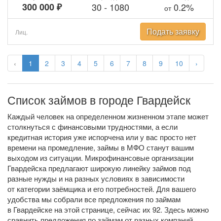
300 000 ₽
30
-
1080
0.2%
от
Подать заявку
Лиц.
‹
1
2
3
4
5
6
7
8
9
10
›
Список займов в городе Гвардейск
Каждый человек на определенном жизненном этапе может
столкнуться с финансовыми трудностями, а если
кредитная история уже испорчена или у вас просто нет
времени на промедление, займы в МФО станут вашим
выходом из ситуации. Микрофинансовые организации
Гвардейска предлагают широкую линейку займов под
разные нужды и на разных условиях в зависимости
от категории заёмщика и его потребностей. Для вашего
удобства мы собрали все предложения по займам
в Гвардейске на этой странице, сейчас их 92. Здесь можно
сравнить предложения по займам от разных компаний,