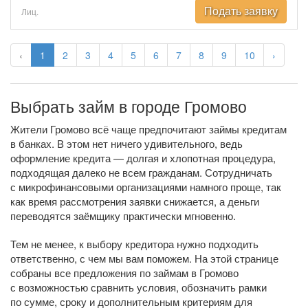
Подать заявку
Лиц.
‹
1
2
3
4
5
6
7
8
9
10
›
Выбрать займ в городе Громово
Жители Громово всё чаще предпочитают займы кредитам
в банках. В этом нет ничего удивительного, ведь
оформление кредита — долгая и хлопотная процедура,
подходящая далеко не всем гражданам. Сотрудничать
с микрофинансовыми организациями намного проще, так
как время рассмотрения заявки снижается, а деньги
переводятся заёмщику практически мгновенно.
Тем не менее, к выбору кредитора нужно подходить
ответственно, с чем мы вам поможем. На этой странице
собраны все предложения по займам в Громово
с возможностью сравнить условия, обозначить рамки
по сумме, сроку и дополнительным критериям для