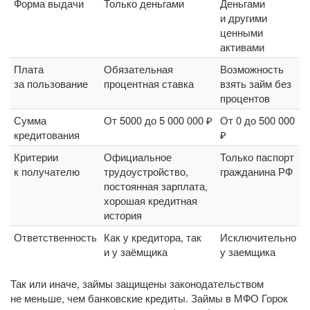
Форма выдачи
Только деньгами
Деньгами
и другими
ценными
активами
Плата
Обязательная
Возможность
за пользование
процентная ставка
взять займ без
процентов
Сумма
От 5000 до 5 000 000 ₽
От 0 до 500 000
кредитования
₽
Критерии
Официальное
Только паспорт
к получателю
трудоустройство,
гражданина РФ
постоянная зарплата,
хорошая кредитная
история
Ответственность
Как у кредитора, так
Исключительно
и у заёмщика
у заемщика
Так или иначе, займы защищены законодательством
не меньше, чем банковские кредиты. Займы в МФО Горок