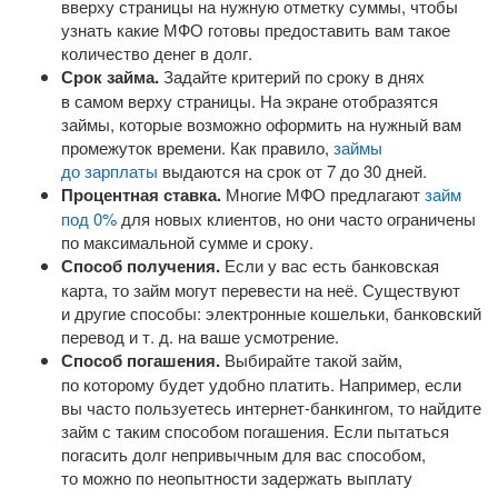
вверху страницы на нужную отметку суммы, чтобы
узнать какие МФО готовы предоставить вам такое
количество денег в долг.
Срок займа.
Задайте критерий по сроку в днях
в самом верху страницы. На экране отобразятся
займы, которые возможно оформить на нужный вам
промежуток времени. Как правило,
займы
до зарплаты
выдаются на срок от 7 до 30 дней.
Процентная ставка.
Многие МФО предлагают
займ
под 0%
для новых клиентов, но они часто ограничены
по максимальной сумме и сроку.
Способ получения.
Если у вас есть банковская
карта, то займ могут перевести на неё. Существуют
и другие способы: электронные кошельки, банковский
перевод
и т. д.
на ваше усмотрение.
Способ погашения.
Выбирайте такой займ,
по которому будет удобно платить. Например, если
вы часто пользуетесь
интернет-банкингом
, то найдите
займ с таким способом погашения. Если пытаться
погасить долг непривычным для вас способом,
то можно по неопытности задержать выплату