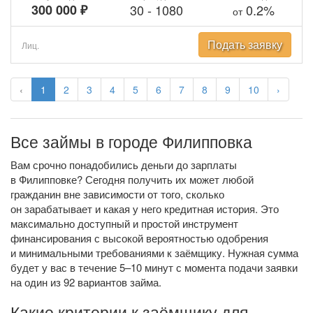
300 000 ₽
30
-
1080
0.2%
от
Подать заявку
Лиц.
‹
1
2
3
4
5
6
7
8
9
10
›
Все займы в городе Филипповка
Вам срочно понадобились деньги до зарплаты
в Филипповке? Сегодня получить их может любой
гражданин вне зависимости от того, сколько
он зарабатывает и какая у него кредитная история. Это
максимально доступный и простой инструмент
финансирования с высокой вероятностью одобрения
и минимальными требованиями к заёмщику. Нужная сумма
будет у вас в течение 5–10 минут с момента подачи заявки
на один из 92 вариантов займа.
Какие критерии к заёмщику для