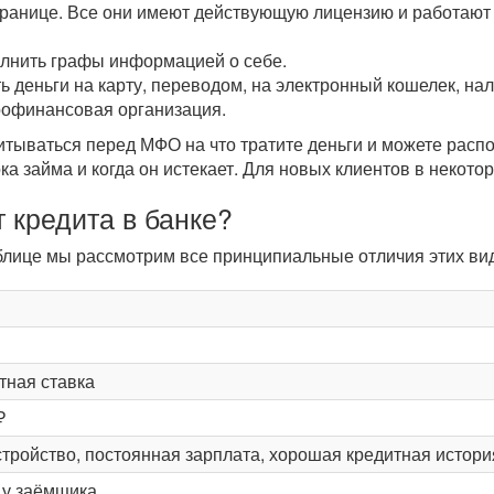
транице. Все они имеют действующую лицензию и работают 
олнить графы информацией о себе.
ь деньги на карту, переводом, на электронный кошелек, н
рофинансовая организация.
читываться перед МФО на что тратите деньги и можете рас
ока займа и когда он истекает. Для новых клиентов в некот
 кредита в банке?
таблице мы рассмотрим все принципиальные отличия этих в
тная ставка
₽
тройство, постоянная зарплата, хорошая кредитная истори
и у заёмщика