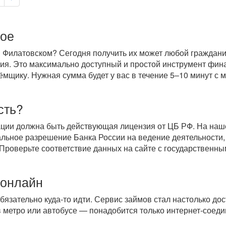
кое
 Филатовском? Сегодня получить их может любой гражданин
ория. Это максимально доступный и простой инструмент фи
щику. Нужная сумма будет у вас в течение 5–10 минут с м
сть?
ации должна быть действующая лицензия от ЦБ РФ. На на
льное разрешение Банка России на ведение деятельности,
 Проверьте соответствие данных на сайте с государственн
 онлайн
обязательно
куда-то
идти. Сервис займов стал настолько дос
 в метро или автобусе — понадобится только
интернет-соед