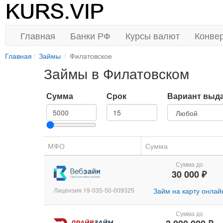
Главная
Банки РФ
Курсы валют
Конве
Главная
Займы
Филатовское
Займы в Филатовском
Сумма
Срок
Вариант выд
МФО
Сумма
Сумма до
30 000 ₽
Лицензия 19-035-50-009325
Займ на карту онлай
Сумма до