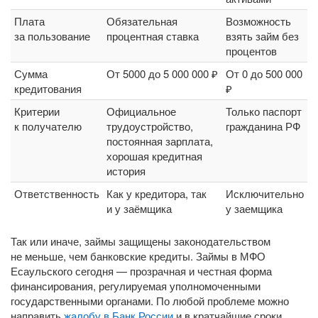
Плата
Обязательная
Возможность
за пользование
процентная ставка
взять займ без
процентов
Сумма
От 5000 до 5 000 000 ₽
От 0 до 500 000
кредитования
₽
Критерии
Официальное
Только паспорт
к получателю
трудоустройство,
гражданина РФ
постоянная зарплата,
хорошая кредитная
история
Ответственность
Как у кредитора, так
Исключительно
и у заёмщика
у заемщика
Так или иначе, займы защищены законодательством
не меньше, чем банковские кредиты. Займы в МФО
Есаульского сегодня — прозрачная и честная форма
финансирования, регулируемая уполномоченными
государственными органами. По любой проблеме можно
направить
жалобу в Банк России
и в кратчайшие сроки