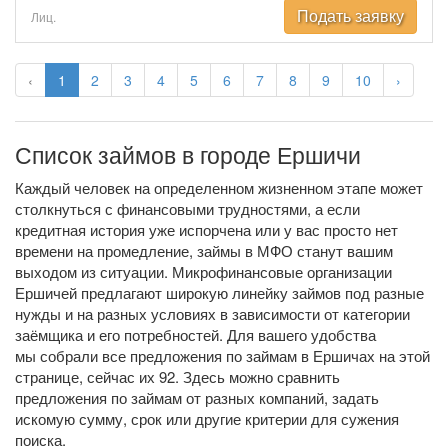
Подать заявку
Лиц.
‹
1
2
3
4
5
6
7
8
9
10
›
Список займов в городе Ершичи
Каждый человек на определенном жизненном этапе может
столкнуться с финансовыми трудностями, а если
кредитная история уже испорчена или у вас просто нет
времени на промедление, займы в МФО станут вашим
выходом из ситуации. Микрофинансовые организации
Ершичей предлагают широкую линейку займов под разные
нужды и на разных условиях в зависимости от категории
заёмщика и его потребностей. Для вашего удобства
мы собрали все предложения по займам в Ершичах на этой
странице, сейчас их 92. Здесь можно сравнить
предложения по займам от разных компаний, задать
искомую сумму, срок или другие критерии для сужения
поиска.