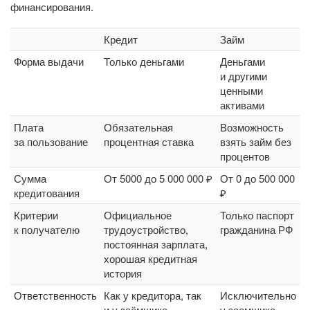
финансирования.
Кредит
Займ
Форма выдачи
Только деньгами
Деньгами
и другими
ценными
активами
Плата
Обязательная
Возможность
за пользование
процентная ставка
взять займ без
процентов
Сумма
От 5000 до 5 000 000 ₽
От 0 до 500 000
кредитования
₽
Критерии
Официальное
Только паспорт
к получателю
трудоустройство,
гражданина РФ
постоянная зарплата,
хорошая кредитная
история
Ответственность
Как у кредитора, так
Исключительно
и у заёмщика
у заемщика