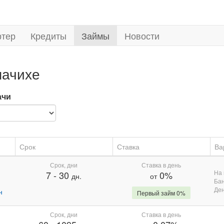
ртер
Кредиты
Займы
Новости
пачихе
ачи
Срок
Ставка
Ва
Срок, дни
Ставка в день
На 
7
-
30
0%
дн.
от
Бан
Де
н
Первый займ 0%
Срок, дни
Ставка в день