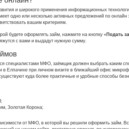
развития и широкого применения информационных технологи
меет одно или несколько активных предложений по онлайн 
тветствовать вашим критериям.
орой будете оформлять займ, нажмите на кнопку
«Подать з
вяжутся с вами и выдадут нужную сумму.
аймов
тся специалистами МФО, заёмщик должен выбрать каким спо
и в Елпачихе при личном визите в ближайший офис микроф
 существуют куда более практичные и удобные способы бе
;
им, Золотая Корона;
зависимости от МФО, в которой вы решили оформить займ. 
ожений на нашем сайте, достаточно кликнуть по интересу