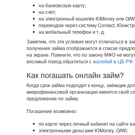
на банковскую карту;
на счёт;
на электронный кошелёк ЮMoney или QIWI
переводом через систему Contact, Юнистр
на мобильный телефон
и т. д.
Заметим, что эти условия могут отличаться в 
получения займа отображается в списке предл
на экране. Помните, что по закону МФО не могу
весомый повод обратиться с
жалобой в ЦБ РФ
.
Как погашать онлайн займ?
Когда срок займа подходит к концу, заёмщик д
микрофинансовой организации имеется свой сп
предложение по займу.
Погашение возможно:
по карте через личный кабинет на сайте 
электронными деньгами ЮMoney, QIWI;