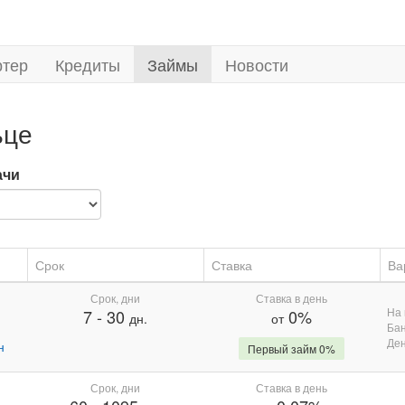
ртер
Кредиты
Займы
Новости
ьце
ачи
Срок
Ставка
Ва
Срок, дни
Ставка в день
На 
7
-
30
0%
дн.
от
Бан
Де
н
Первый займ 0%
Срок, дни
Ставка в день