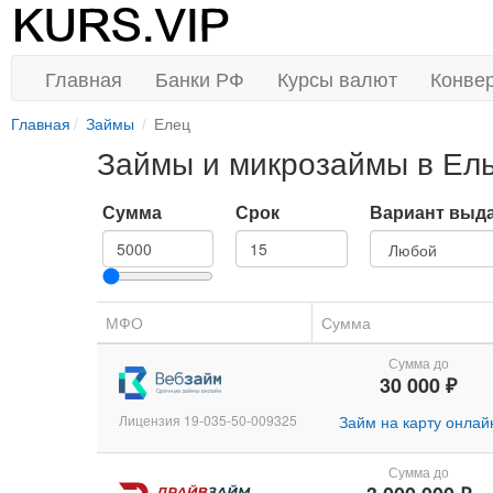
Главная
Банки РФ
Курсы валют
Конве
Главная
Займы
Елец
Займы и микрозаймы в Ел
Сумма
Срок
Вариант выд
МФО
Сумма
Сумма до
30 000 ₽
Лицензия 19-035-50-009325
Займ на карту онлай
Сумма до