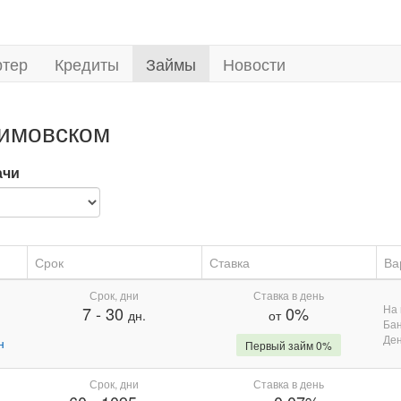
ртер
Кредиты
Займы
Новости
имовском
ачи
Срок
Ставка
Ва
Срок, дни
Ставка в день
На 
7
-
30
0%
дн.
от
Бан
Де
н
Первый займ 0%
Срок, дни
Ставка в день