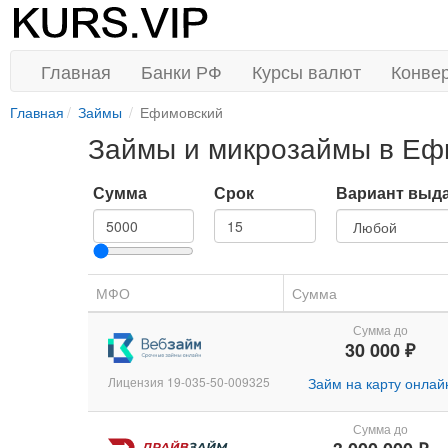
Главная
Банки РФ
Курсы валют
Конве
Главная
Займы
Ефимовский
Займы и микрозаймы в Еф
Сумма
Срок
Вариант выд
МФО
Сумма
Сумма до
30 000 ₽
Лицензия 19-035-50-009325
Займ на карту онлай
Сумма до