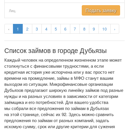
Подать заявку
Лиц.
‹
1
2
3
4
5
6
7
8
9
10
›
Список займов в городе Дубьязы
Каждый человек на определенном жизненном этапе может
столкнуться с финансовыми трудностями, а если
кредитная история уже испорчена или у вас просто нет
времени на промедление, займы в МФО станут вашим
выходом из ситуации. Микрофинансовые организации
Дубьязов предлагают широкую линейку займов под разные
нужды и на разных условиях в зависимости от категории
заёмщика и его потребностей. Для вашего удобства
мы собрали все предложения по займам в Дубьязах
на этой странице, сейчас их 92. Здесь можно сравнить
предложения по займам от разных компаний, задать
искомую сумму, срок или другие критерии для сужения