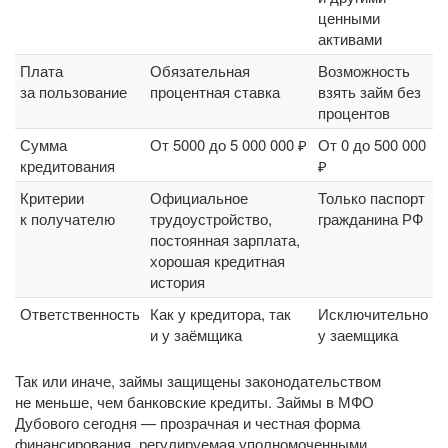
ценными
активами
Плата
Обязательная
Возможность
за пользование
процентная ставка
взять займ без
процентов
Сумма
От 5000 до 5 000 000 ₽
От 0 до 500 000
кредитования
₽
Критерии
Официальное
Только паспорт
к получателю
трудоустройство,
гражданина РФ
постоянная зарплата,
хорошая кредитная
история
Ответственность
Как у кредитора, так
Исключительно
и у заёмщика
у заемщика
Так или иначе, займы защищены законодательством
не меньше, чем банковские кредиты. Займы в МФО
Дубового сегодня — прозрачная и честная форма
финансирования, регулируемая уполномоченными