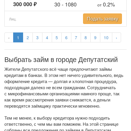
300 000 ₽
30
-
1080
0.2%
от
Подать заявку
Лиц.
‹
1
2
3
4
5
6
7
8
9
10
›
Выбрать займ в городе Депутатский
Жители Депутатского всё чаще предпочитают займы
кредитам в банках. В этом нет ничего удивительного, ведь
оформление кредита — долгая и хлопотная процедура,
подходящая далеко не всем гражданам. Сотрудничать
с микрофинансовыми организациями намного проще, так
как время рассмотрения заявки снижается, а деньги
переводятся заёмщику практически мгновенно.
Тем не менее, к выбору кредитора нужно подходить
ответственно, с чем мы вам поможем. На этой странице
собраны все предложения по займам в Депутатском