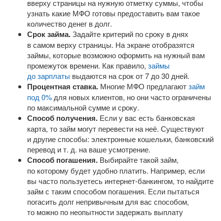
вверху страницы на нужную отметку суммы, чтобы
узнать какие МФО готовы предоставить вам такое
количество денег в долг.
Срок займа.
Задайте критерий по сроку в днях
в самом верху страницы. На экране отобразятся
займы, которые возможно оформить на нужный вам
промежуток времени. Как правило,
займы
до зарплаты
выдаются на срок от 7 до 30 дней.
Процентная ставка.
Многие МФО предлагают
займ
под 0%
для новых клиентов, но они часто ограничены
по максимальной сумме и сроку.
Способ получения.
Если у вас есть банковская
карта, то займ могут перевести на неё. Существуют
и другие способы: электронные кошельки, банковский
перевод
и т. д.
на ваше усмотрение.
Способ погашения.
Выбирайте такой займ,
по которому будет удобно платить. Например, если
вы часто пользуетесь
интернет-банкингом
, то найдите
займ с таким способом погашения. Если пытаться
погасить долг непривычным для вас способом,
то можно по неопытности задержать выплату