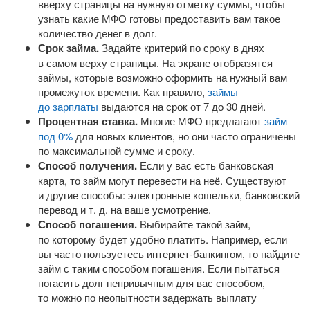
вверху страницы на нужную отметку суммы, чтобы
узнать какие МФО готовы предоставить вам такое
количество денег в долг.
Срок займа.
Задайте критерий по сроку в днях
в самом верху страницы. На экране отобразятся
займы, которые возможно оформить на нужный вам
промежуток времени. Как правило,
займы
до зарплаты
выдаются на срок от 7 до 30 дней.
Процентная ставка.
Многие МФО предлагают
займ
под 0%
для новых клиентов, но они часто ограничены
по максимальной сумме и сроку.
Способ получения.
Если у вас есть банковская
карта, то займ могут перевести на неё. Существуют
и другие способы: электронные кошельки, банковский
перевод
и т. д.
на ваше усмотрение.
Способ погашения.
Выбирайте такой займ,
по которому будет удобно платить. Например, если
вы часто пользуетесь
интернет-банкингом
, то найдите
займ с таким способом погашения. Если пытаться
погасить долг непривычным для вас способом,
то можно по неопытности задержать выплату