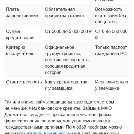
Плата
Обязательная
Возможность
за пользование
процентная ставка
взять займ без
процентов
Сумма
От 5000 до 5 000 000 ₽
От 0 до 500 000
кредитования
₽
Критерии
Официальное
Только паспорт
к получателю
трудоустройство,
гражданина РФ
постоянная зарплата,
хорошая кредитная
история
Ответственность
Как у кредитора, так
Исключительно
и у заёмщика
у заемщика
Так или иначе, займы защищены законодательством
не меньше, чем банковские кредиты. Займы в МФО
Далматово сегодня — прозрачная и честная форма
финансирования, регулируемая уполномоченными
государственными органами. По любой проблеме можно
направить
жалобу в Банк России
и в кратчайшие сроки