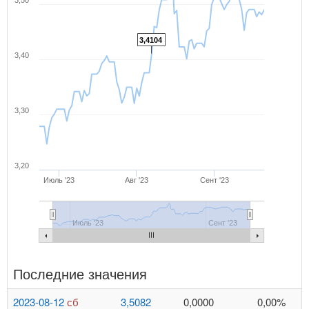
3,50
3,4104
3,40
3,30
3,20
Июль '23
Авг '23
Сент '23
Июль '23
Сент '23
Последние значения
2023-08-12
сб
3,5082
0,0000
0,00%