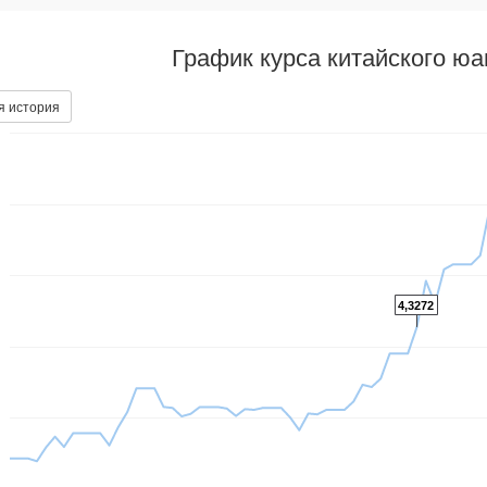
График курса китайского ю
я история
4,3272