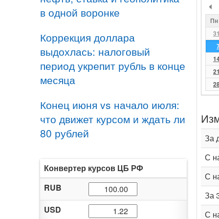
в одной воронке
Пн
3
Коррекция доллара
выдохлась: налоговый
1
период укрепит рубль в конце
2
месяца
2
Конец июня vs начало июля:
Изм
что движет курсом и ждать ли
80 рублей
За 
С н
Конвертер курсов ЦБ РФ
С н
RUB
За 
USD
С н