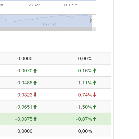
Авг
28. Авг
11. Сент
Сент '23
0,0000
0,00%
+0,0070
+0,16%
+0,0486
+1,11%
−0,0323
−0,74%
+0,0651
+1,50%
+0,0375
+0,87%
0,0000
0,00%