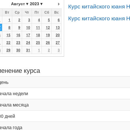
Август
2023
Курс китайского юаня 
Вт
Ср
Чт
Пт
Сб
Вс
Курс китайского юаня 
1
1
2
3
4
5
6
7
8
9
10
11
12
13
4
15
16
17
18
19
20
1
22
23
24
25
26
27
8
29
30
31
1
2
3
енение курса
день
ачала недели
ачала месяца
30 дней
ачала года