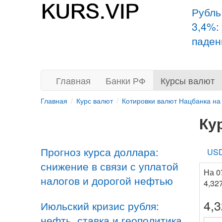
Рубль
3,4%:
паден
Главная
Банки РФ
Курсы валют
Главная
Курс валют
Котировки валют Нацбанка на
Ку
Прогноз курса доллара:
US
снижение в связи с уплатой
На 0
налогов и дорогой нефтью
4,32
4,
Июльский кризис рубля:
нефть, ставка и геополитика