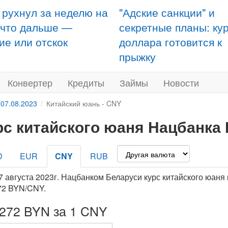
 рухнул за неделю на
"Адские санкции" и
 что дальше —
секретные планы: ку
ие или отскок
доллара готовится к
прыжку
Конвертер
Кредиты
Займы
Новости
 07.08.2023
Китайский юань - CNY
рс китайского юаня Нацбанка Р
D
EUR
CNY
RUB
7 августа 2023г. Нацбанком Беларуси курс китайского юаня
72 BYN/CNY.
3272 BYN за 1 CNY