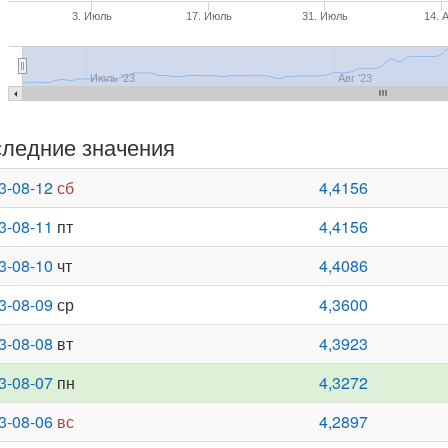
3. Июль
17. Июль
31. Июль
14. 
Июль '23
Авг '23
ледние значения
3-08-12
сб
4,4156
3-08-11
пт
4,4156
3-08-10
чт
4,4086
3-08-09
ср
4,3600
3-08-08
вт
4,3923
3-08-07
пн
4,3272
3-08-06
вс
4,2897