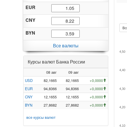
EUR
CNY
Вс
BYN
Все валюты
4,50
Курсы валют Банка России
4,40
08 авг
09 авг
USD
82,1665
82,1665
+0,0000
EUR
94,8366
94,8366
+0,0000
4,30
CNY
12,1655
12,1655
+0,0000
BYN
27,8682
27,8682
+0,0000
4,20
все курсы валют
4,10