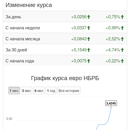
Изменение курса
За день
+0,0256
+0,75%
С начала недели
+0,0337
+0,99%
С начала месяца
+0,0843
+2,52%
За 30 дней
+0,1549
+4,74%
С начала года
+0,0075
+0,22%
График курса евро НБРБ
1
мес
3
мес
6
мес
1
год
Вся история
3,4245
3,40